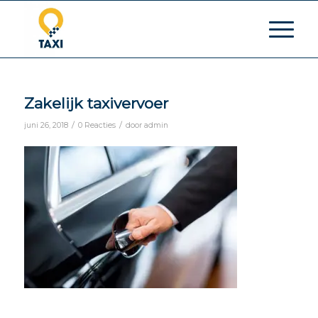
Zakelijk taxivervoer
/
/
juni 26, 2018
0 Reacties
door
admin