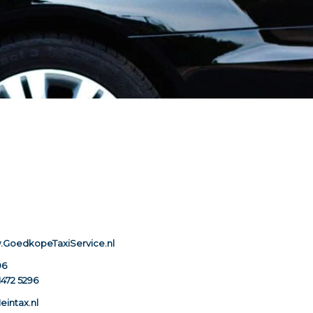
w.GoedkopeTaxiService.nl
96
 1472 5296
eintax.nl