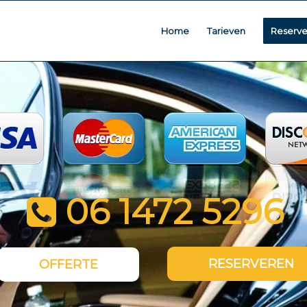
Home
Tarieven
Reserv
06 1472 5296
RESERVEREN
OFFERTE