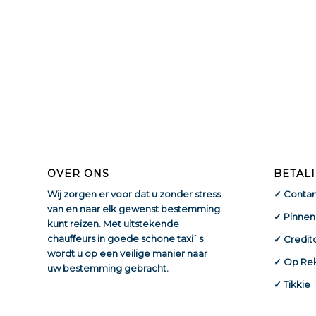
OVER ONS
BETAL
Wij zorgen er voor dat u zonder stress
✓ Contan
van en naar elk gewenst bestemming
✓ Pinnen
kunt reizen. Met uitstekende
chauffeurs in goede schone taxi`s
✓ Credit
wordt u op een veilige manier naar
✓ Op Re
uw bestemming gebracht.
✓ Tikkie