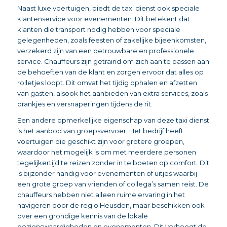
Naast luxe voertuigen, biedt de taxi dienst ook speciale
klantenservice voor evenementen. Dit betekent dat
klanten die transport nodig hebben voor speciale
gelegenheden, zoals feesten of zakelijke bijeenkomsten,
verzekerd zijn van een betrouwbare en professionele
service. Chauffeurs zijn getraind om zich aan te passen aan
de behoeften van de klant en zorgen ervoor dat alles op
rolletjes loopt. Dit omvat het tijdig ophalen en afzetten
van gasten, alsook het aanbieden van extra services, zoals
drankjes en versnaperingen tijdens de rit.
Een andere opmerkelijke eigenschap van deze taxi dienst
is het aanbod van groepsvervoer. Het bedrijf heeft
voertuigen die geschikt zijn voor grotere groepen,
waardoor het mogelijk is om met meerdere personen
tegelijkertijd te reizen zonder in te boeten op comfort. Dit
is bijzonder handig voor evenementen of uitjes waarbij
een grote groep van vrienden of collega’s samen reist. De
chauffeurs hebben niet alleen ruime ervaring in het
navigeren door de regio Heusden, maar beschikken ook
over een grondige kennis van de lokale
bezienswaardigheden en evenementen. Dit verhoogt de