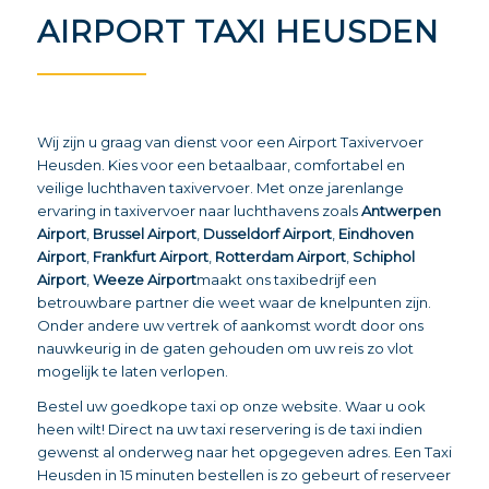
AIRPORT TAXI HEUSDEN
Wij zijn u graag van dienst voor een Airport Taxivervoer
Heusden. Kies voor een betaalbaar, comfortabel en
veilige luchthaven taxivervoer. Met onze jarenlange
ervaring in taxivervoer naar luchthavens zoals
Antwerpen
Airport
,
Brussel Airport
,
Dusseldorf Airport
,
Eindhoven
Airport
,
Frankfurt Airport
,
Rotterdam Airport
,
Schiphol
Airport
,
Weeze Airport
maakt ons taxibedrijf een
betrouwbare partner die weet waar de knelpunten zijn.
Onder andere uw vertrek of aankomst wordt door ons
nauwkeurig in de gaten gehouden om uw reis zo vlot
mogelijk te laten verlopen.
Bestel uw goedkope taxi op onze
website
. Waar u ook
heen wilt! Direct na uw taxi reservering is de taxi indien
gewenst al onderweg naar het opgegeven adres. Een Taxi
Heusden in 15 minuten bestellen is zo gebeurt of reserveer