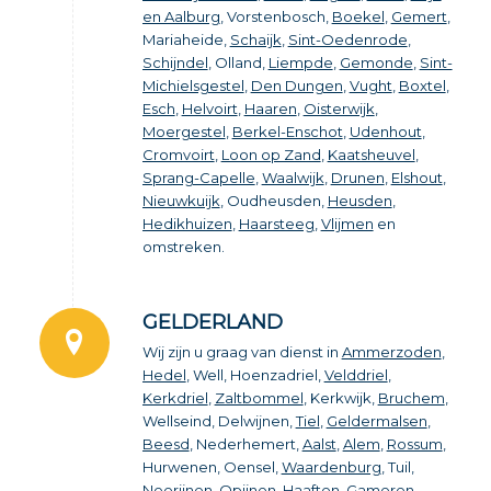
en Aalburg
, Vorstenbosch,
Boekel
,
Gemert
,
Mariaheide,
Schaijk
,
Sint-Oedenrode
,
Schijndel
, Olland,
Liempde
,
Gemonde
,
Sint-
Michielsgestel
,
Den Dungen
,
Vught
,
Boxtel
,
Esch
,
Helvoirt
,
Haaren
,
Oisterwijk
,
Moergestel
,
Berkel-Enschot
,
Udenhout
,
Cromvoirt
,
Loon op Zand
,
Kaatsheuvel
,
Sprang-Capelle
,
Waalwijk
,
Drunen
,
Elshout
,
Nieuwkuijk
, Oudheusden,
Heusden
,
Hedikhuizen
,
Haarsteeg
,
Vlijmen
en
omstreken.
GELDERLAND
Wij zijn u graag van dienst in
Ammerzoden
,
Hedel
, Well, Hoenzadriel,
Velddriel
,
Kerkdriel
,
Zaltbommel
, Kerkwijk,
Bruchem
,
Wellseind, Delwijnen,
Tiel
,
Geldermalsen
,
Beesd
, Nederhemert,
Aalst
,
Alem
,
Rossum
,
Hurwenen, Oensel,
Waardenburg
, Tuil,
Neerijnen, Opijnen,
Haaften
,
Gameren
,