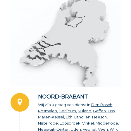
NOORD-BRABANT
Wij zijn u graag van dienst in
Den Bosch
,
Rosmalen
,
Berlicum
,
Nuland
,
Geffen
,
Oss
,
Maren-Kessel
,
Lith
,
Lithoijen
,
Heesch
,
Nistelrode
,
Loosbroek
,
Vinkel
,
Middelrode
,
Heeswijk-Dinter
,
Uden
,
Veghel
,
Veen
,
Wijk